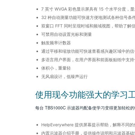
7 英寸 WVGA 彩色显示屏具有 15 个水平分度，
32 种自动测量功能可快速方便地测试各种信号条
双窗口 FFT 同时呈现时域和频域视图，帮助了解
可禁用自动设置光标和测量
触发频率计数器
通过平移和缩放功能可快速查看感兴趣区域中的信
多语言用户界面，在用户界面和前面板贴纸中支持
体积小，重量轻
无风扇设计，低噪声运行
使用现今功能强大的学习工
每台 TBS1000C 示波器均配备使学习变得更加
HelpEverywhere 提供屏幕提示帮助，解释不同
内置示波器介绍手册，提供操作说明和示波器基础