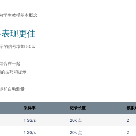
向学生教授基本概念
器表现更佳
显示的信号增加 50%
结合在一起
实用的技巧和提示
标和自动测量
采样率
记录长度
模拟
1 GS/s
20k 点
2
1 GS/s
20k 点
2