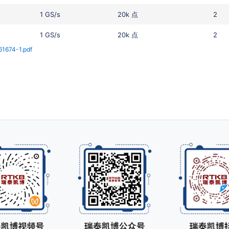
1 GS/s
20k 点
2
1 GS/s
20k 点
2
1674-1.pdf