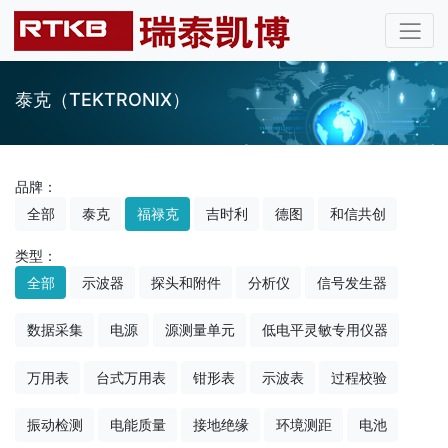
泰克（TEKTRONIX）
品牌：
全部
泰克
福禄克
吉时利
德图
和信共创
类型：
全部
示波器
探头和附件
分析仪
信号发生器
数据采集
电源
源测量单元
低电平灵敏专用仪器
万用表
台式万用表
钳形表
示波表
过程校验
振动检测
电能质量
接地绝缘
环境测距
电池