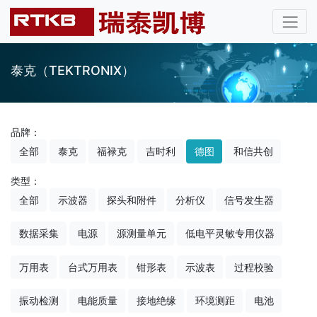
泰克（TEKTRONIX）
品牌：
全部
泰克
福禄克
吉时利
德图
和信共创
类型：
全部
示波器
探头和附件
分析仪
信号发生器
数据采集
电源
源测量单元
低电平灵敏专用仪器
万用表
台式万用表
钳形表
示波表
过程校验
振动检测
电能质量
接地绝缘
环境测距
电池