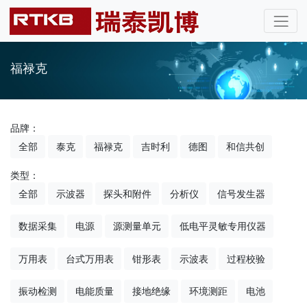
福禄克
品牌：
全部
泰克
福禄克
吉时利
德图
和信共创
类型：
全部
示波器
探头和附件
分析仪
信号发生器
数据采集
电源
源测量单元
低电平灵敏专用仪器
万用表
台式万用表
钳形表
示波表
过程校验
振动检测
电能质量
接地绝缘
环境测距
电池