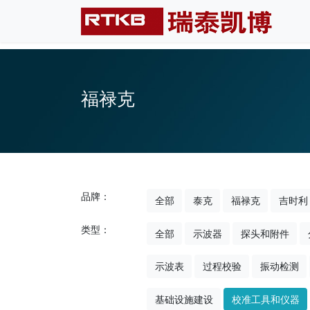
福禄克
品牌：
全部
泰克
福禄克
吉时利
类型：
全部
示波器
探头和附件
示波表
过程校验
振动检测
基础设施建设
校准工具和仪器