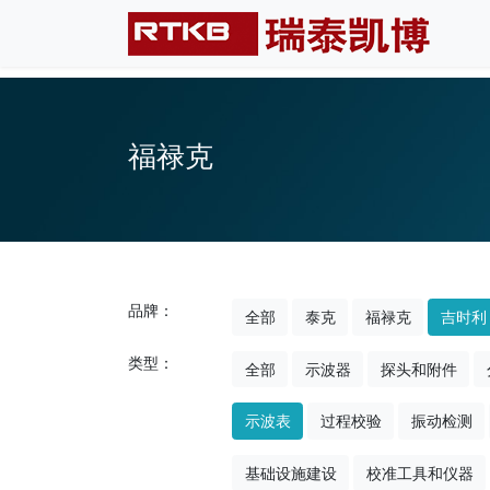
福禄克
品牌：
全部
泰克
福禄克
吉时利
类型：
全部
示波器
探头和附件
示波表
过程校验
振动检测
基础设施建设
校准工具和仪器