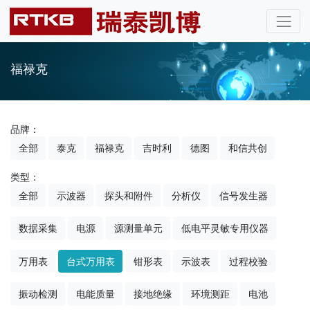
福禄克
品牌：
全部
泰克
福禄克
吉时利
德图
和信共创
类型：
全部
示波器
探头和附件
分析仪
信号发生器
数据采集
电源
源测量单元
低电平灵敏专用仪器
万用表
台式万用表
钳形表
示波表
过程校验
振动检测
电能质量
接地绝缘
环境测距
电池