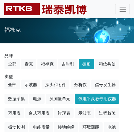
福禄克
品牌：
全部
泰克
福禄克
吉时利
德图
和信共创
类型：
全部
示波器
探头和附件
分析仪
信号发生器
数据采集
电源
源测量单元
低电平灵敏专用仪器
万用表
台式万用表
钳形表
示波表
过程校验
振动检测
电能质量
接地绝缘
环境测距
电池